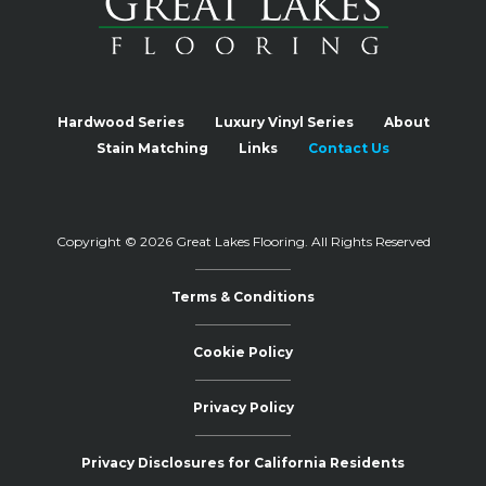
Hardwood Series
Luxury Vinyl Series
About
Stain Matching
Links
Contact Us
Copyright © 2026 Great Lakes Flooring.
All Rights Reserved
Terms & Conditions
Cookie Policy
Privacy Policy
Privacy Disclosures for California Residents