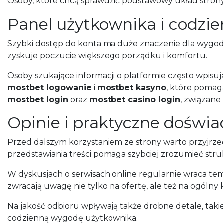
Osoby, które chcą sprawdzić podstawowy układ strony
Panel użytkownika i codzi
Szybki dostęp do konta ma duże znaczenie dla wygody k
zyskuje poczucie większego porządku i komfortu.
Osoby szukające informacji o platformie często wpisu
mostbet logowanie
i
mostbet kasyno
, które pomag
mostbet login
oraz
mostbet casino login
, związane
Opinie i praktyczne doświa
Przed dalszym korzystaniem ze strony warto przyjrze
przedstawiania treści pomaga szybciej zrozumieć str
W dyskusjach o serwisach online regularnie wraca tema
zwracają uwagę nie tylko na ofertę, ale też na ogólny 
Na jakość odbioru wpływają także drobne detale, taki
codzienną wygodę użytkownika.