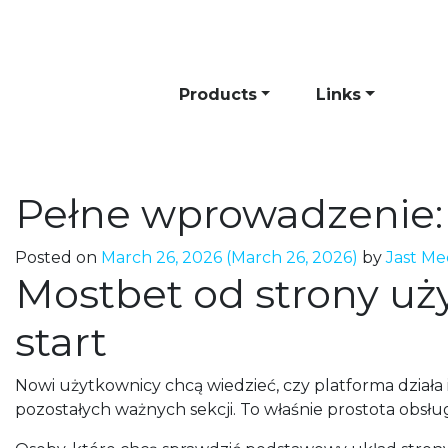
Skip to content
Products
Links
Pełne wprowadzenie: 
Posted on
March 26, 2026
(March 26, 2026)
by
Jast Me
Mostbet od strony uż
start
Nowi użytkownicy chcą wiedzieć, czy platforma działa
pozostałych ważnych sekcji. To właśnie prostota obsłu