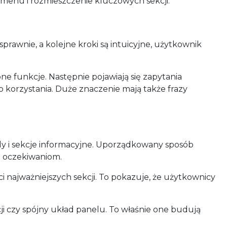
ć menu i rozmieszczenie kluczowych sekcji.
rawnie, a kolejne kroki są intuicyjne, użytkownik
ne funkcje. Następnie pojawiają się zapytania
o korzystania. Duże znaczenie mają także frazy
dy i sekcje informacyjne. Uporządkowany sposób
m oczekiwaniom.
i najważniejszych sekcji. To pokazuje, że użytkownicy
ji czy spójny układ panelu. To właśnie one budują