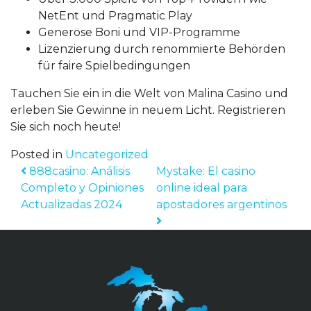
NetEnt und Pragmatic Play
Generöse Boni und VIP-Programme
Lizenzierung durch renommierte Behörden
für faire Spielbedingungen
Tauchen Sie ein in die Welt von Malina Casino und
erleben Sie Gewinne in neuem Licht. Registrieren
Sie sich noch heute!
Posted in
Uncategorized
Post
888casino: Análisis
Mystake: El casino
Completo y Opiniones
online ideal para
navigation
Actualizadas 2024
apostadores argentinos