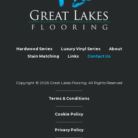
Hardwood Series
Luxury Vinyl Series
About
Stain Matching
Links
Contact Us
Copyright © 2026 Great Lakes Flooring.
All Rights Reserved
Terms & Conditions
Cookie Policy
Privacy Policy