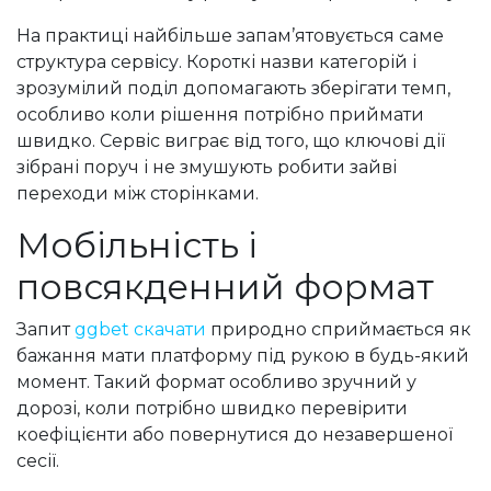
На практиці найбільше запам’ятовується саме
структура сервісу. Короткі назви категорій і
зрозумілий поділ допомагають зберігати темп,
особливо коли рішення потрібно приймати
швидко. Сервіс виграє від того, що ключові дії
зібрані поруч і не змушують робити зайві
переходи між сторінками.
Мобільність і
повсякденний формат
Запит
ggbet скачати
природно сприймається як
бажання мати платформу під рукою в будь-який
момент. Такий формат особливо зручний у
дорозі, коли потрібно швидко перевірити
коефіцієнти або повернутися до незавершеної
сесії.