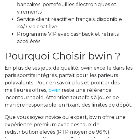
bancaires, portefeuilles électroniques et
virements.
Service client réactif en français, disponible
24/7 via chat live.
Programme VIP avec cashback et retraits
accélérés.
Pourquoi Choisir bwin ?
En plus de ses jeux de qualité, bwin excelle dans les
paris sportifs intégrés, parfait pour les parieurs
polyvalents. Pour en savoir plus et profiter des
meilleures offres,
bwin
reste une référence
incontournable. Attention toutefois à jouer de
manière responsable, en fixant des limites de dépôt.
Que vous soyez novice ou expert, bwin offre une
expérience premium avec des taux de
redistribution élevés (RTP moyen de 96 %).