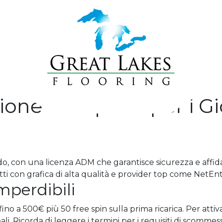
one Completa per i Gioc
 con una licenza ADM che garantisce sicurezza e affidabili
, tutti con grafica di alta qualità e provider top come Net
mperdibili
ino a 500€ più 50 free spin sulla prima ricarica. Per attivar
i. Ricorda di leggere i termini per i requisiti di scommess