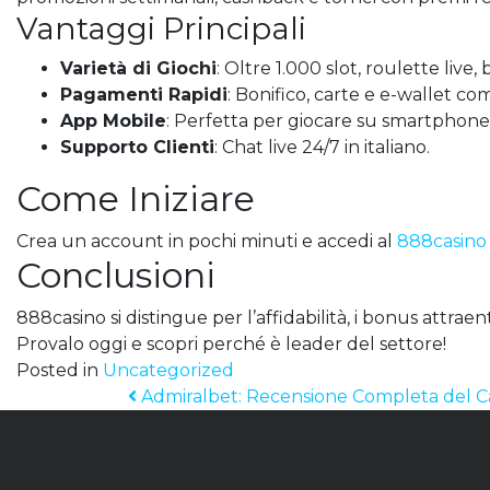
Vantaggi Principali
Varietà di Giochi
: Oltre 1.000 slot, roulette live,
Pagamenti Rapidi
: Bonifico, carte e e-wallet co
App Mobile
: Perfetta per giocare su smartphone
Supporto Clienti
: Chat live 24/7 in italiano.
Come Iniziare
Crea un account in pochi minuti e accedi al
888casino 
Conclusioni
888casino si distingue per l’affidabilità, i bonus attrae
Provalo oggi e scopri perché è leader del settore!
Posted in
Uncategorized
Post
Admiralbet: Recensione Completa del Cas
navigation